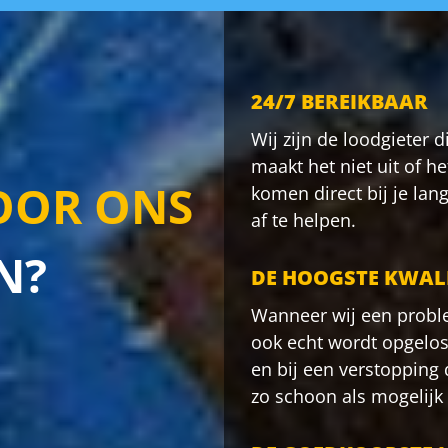
24/7 BEREIKBAAR
Wij zijn de loodgieter d
maakt het niet uit of he
OR ONS
komen direct bij je la
af te helpen.
N?
DE HOOGSTE KWALI
Wanneer wij een probl
ook echt wordt opgelos
en bij een verstopping
zo schoon als mogelijk