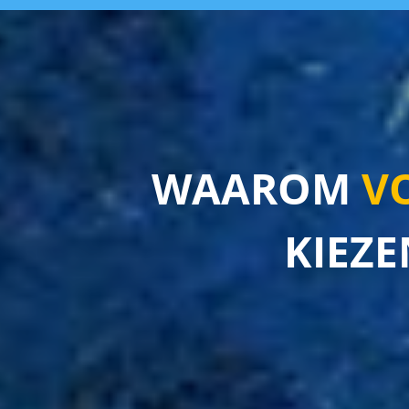
WAAROM
VO
KIEZE